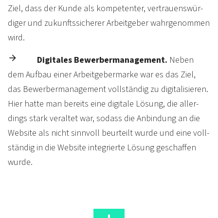
Ziel, dass der Kunde als kom­peten­ter, ver­trau­ens­wür­
diger und zu­kunfts­sicherer Arbeit­geber wahr­ge­nommen
wird.
Digitales Bewerber­management.
Neben
dem Auf­bau einer Arbeit­geber­marke war es das Ziel,
das Be­wer­ber­manage­ment volls­tän­dig zu di­gita­lisieren.
Hier hatte man bereits eine digi­tale Lö­sung, die aller­
dings stark ver­altet war, so­dass die An­bin­dung an die
Web­site als nicht sinn­voll be­urteilt wurde und eine voll­
stän­dig in die Web­site in­te­grierte Lös­ung ge­schaffen
wurde.