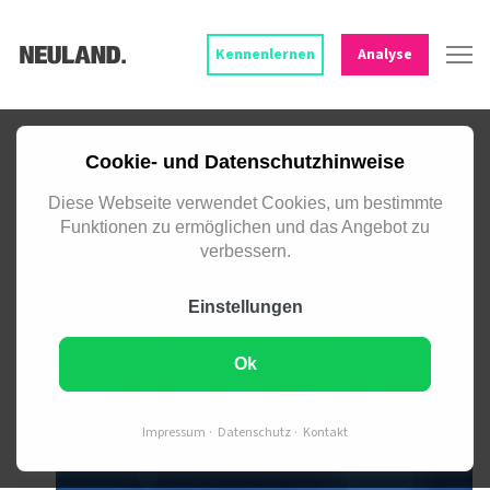
Kennenlernen
Analyse
CASE STUDY
Cookie- und Datenschutzhinweise
RE­LAUNCH WEB­SITE UND
Diese Webseite verwendet Cookies, um bestimmte
Funktionen zu ermöglichen und das Angebot zu
DIGI­TALES BE­WER­BER­MA­NA­
verbessern.
GE­MENT.
Einstellungen
PASS – Kom­petenz­partner für
Ok
medien­füh­rende Sys­teme.
Impressum
Datenschutz
Kontakt