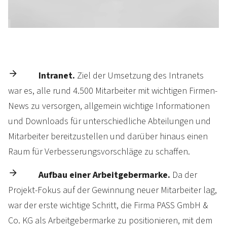
Intranet.
Ziel der Um­setz­ung des Intranets
war es, alle rund 4.500 Mit­arbeiter mit wichtigen Firmen-
News zu ver­sor­gen, all­gemein wichtige In­for­mationen
und Down­loads für un­terschiedliche Ab­tei­lun­gen und
Mit­ar­beiter bereit­zu­stellen und da­rü­ber hin­aus einen
Raum für Ver­besser­ungs­vor­schlä­ge zu schaffen.
Aufbau einer Arbeitgeber­marke.
Da der
Projekt-Fokus auf der Ge­win­nung neuer Mit­arbeiter lag,
war der erste wich­tige Sch­ritt, die Firma PASS GmbH &
Co. KG als Arbeit­geber­marke zu po­sitio­nieren, mit dem