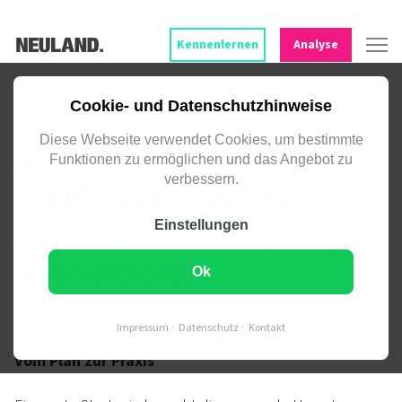
Kennenlernen
Analyse
ALLES, WAS DEIN PROJEKT STARK
Cookie- und Datenschutzhinweise
MACHT.
Diese Webseite verwendet Cookies, um bestimmte
ALLGEMEINE
Funktionen zu ermöglichen und das Angebot zu
verbessern.
AGENTURLEISTUNGEN
Einstellungen
Allgemeine Agenturleistungen
als Erfolgsfaktor
Ok
Impressum
Datenschutz
Kontakt
Vom Plan zur Praxis