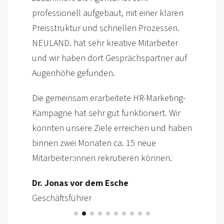
laren
PASS GmbH & Co. KG
en.
ter
Die gesamte Projekt­umsetzung war 
r auf
professionell und wir haben uns üb
gesamten Prozess sehr gut betreut
gefühlt.
ting-
 Wir
Matthias Schmidt
 haben
Leiter Personalwesen
.