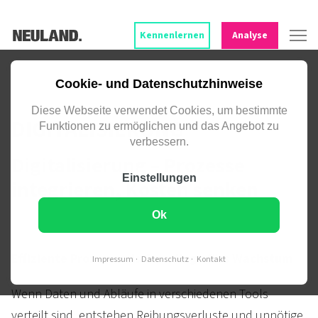
Kennenlernen
Analyse
DIGITALE PROZESSE – INTEGRIERT IN
Cookie- und Datenschutzhinweise
DEINE WEBSITE.
Diese Webseite verwendet Cookies, um bestimmte
DIGITALISIERUNG
Funktionen zu ermöglichen und das Angebot zu
verbessern.
Digitalisierung – Prozesse
Einstellungen
integrieren, Kosten senken
Ok
Effiziente Prozesse als Grundlage fürs Wachstum
Impressum
Datenschutz
Kontakt
Wenn Daten und Abläufe in verschiedenen Tools
verteilt sind, entstehen Reibungs­verluste und unnötige