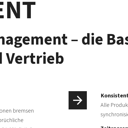
ENT
agement – die Ba
 Vertrieb
Konsisten
Alle Produk
ationen bremsen
synchronisie
prüch­liche