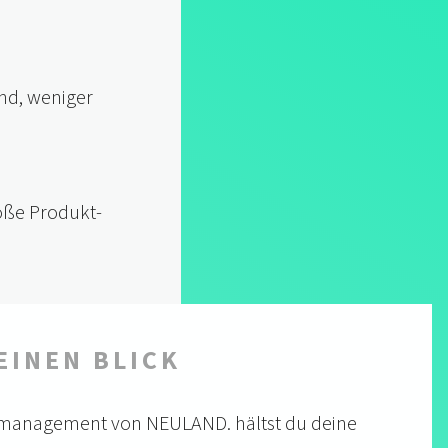
nd, weniger
roße Produkt­
EINEN BLICK
n­mana­gement von NEULAND. hältst du deine