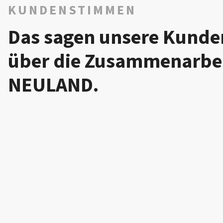
KUNDENSTIMMEN
Das sagen unsere Kunde
über die Zusammen­arbei
oducts GmbH
NEULAND.
AND. einen neuen, kompetenten Partner an unserer Se
ese unglaublich toll umgesetzte Marketing-Kampagne. D
noch hoffentlich ganz viele weitere Projekte.
llen hat uns die kompetente Umsetzung unserer "Idee 
die schnelle Rückmeldung von jedem einzelnen, die su
serer Ideen zusammen mit euren, das tolle Gefühl für
infach ALLES!