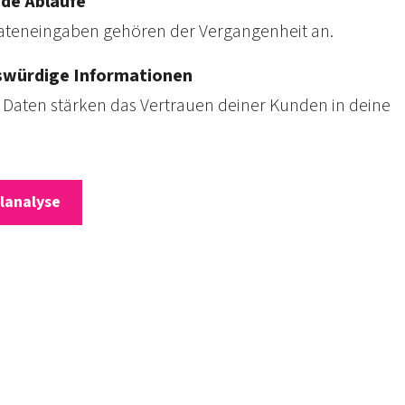
de Abläufe
ten­eingaben gehören der Ver­gangen­heit an.
s­würdige Informationen
he Daten stärken das Ver­trauen deiner Kunden in deine
lanalyse