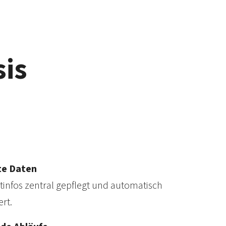
sis
te Daten
t­infos zentral gepflegt und auto­matisch
rt.