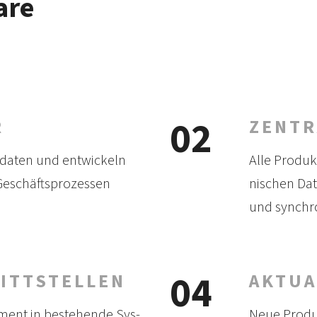
are
02
R
ZENTR
­daten und ent­wickeln
Alle Produk
Ge­schäfts­prozessen
nischen Dat
und synchro­
04
NITTSTELLEN
AKTUA
ent in beste­hende Sys­
Neue Produ