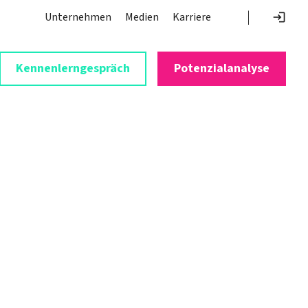
|
Navigation überspringen
Unternehmen
Medien
Karriere
Kennenlerngespräch
Potenzialanalyse