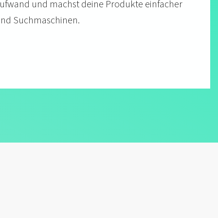
 Auf­wand und machst deine Pro­dukte ein­facher
 und Such­maschinen.