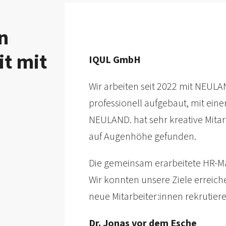
n
t mit
IQUL GmbH
ite.
Wir arbeiten seit 2022 mit NEULA
as
professionell aufgebaut, mit eine
NEULAND. hat sehr kreative Mita
auf Augenhöhe gefunden.
für
per
Die gemeinsam erarbeitete HR-Ma
Wir konnten unsere Ziele erreic
neue Mitarbeiter:innen rekrutier
Dr. Jonas vor dem Esche