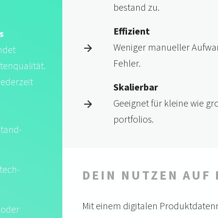
bestand zu.
Effizient
s
Weniger manu­eller Auf­wa
ndet
Fehler.
tenqualität.
jederzeit
Skalierbar
Geeignet für kleine wie g
portfolios.
stand­
tech­
DEIN NUTZEN AUF 
Mit einem digitalen Produkt­date
 oder