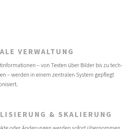
ALE VERWALTUNG
t­informationen – von Texten über Bilder bis zu tech­
en – werden in einem zen­tralen Sys­tem ge­pflegt
nisiert.
LISIERUNG & SKALIERUNG
kte oder Änder­ungen werden sofort über­nommen.