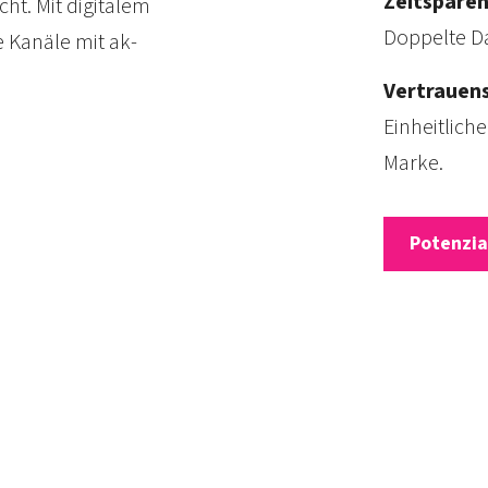
Zeitsparen
ht. Mit digitalem
Doppelte Da
e Kanäle mit ak­
Vertrauen
Ein­heit­lic
Marke.
Potenzia