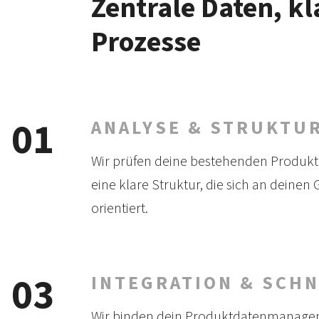
Zentrale Daten, kl
Prozesse
01
ANALYSE & STRUKTU
Wir prüfen deine be­stehen­den Produkt
eine klare Struk­tur, die sich an deinen 
orientiert.
03
INTEGRATION & SCH
Wir binden dein Produkt­daten­managem