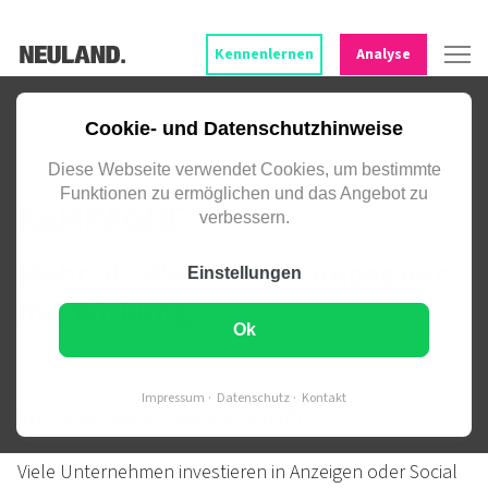
Kennenlernen
Analyse
VON DER IDEE BIS ZUM LEAD:
Cookie- und Datenschutzhinweise
NEULAND. MACHT DEINE KAMPAGNE
PLANBAR UND MESSBAR.
Diese Webseite verwendet Cookies, um bestimmte
Funktionen zu ermöglichen und das Angebot zu
KAMPAGNE
verbessern.
Mehr als Werbung: Kampagnen
Einstellungen
mit Wirkung
Ok
Impressum
Datenschutz
Kontakt
Strategie, die Ergebnisse schafft
Viele Unter­nehmen inves­tieren in Anzei­gen oder Social