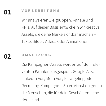
01
VORBEREITUNG
Wir analysieren Ziel­gruppen, Kanäle und
KPIs. Auf dieser Basis ent­wickeln wir krea­tive
Assets, die deine Marke sicht­bar machen –
Texte, Bilder, Videos oder Animationen.
02
UMSETZUNG
Die Kampagnen-Assets werden auf den rele­
vanten Kanälen ausge­spielt: Google Ads,
LinkedIn Ads, Meta Ads, Retar­geting oder
Recruiting-Kam­pagnen. So er­reichst du genau
die Men­schen, die für dein Ge­schäft entschei­
dend sind.