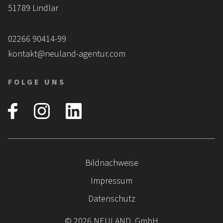
51789 Lindlar
02266 90414-99
kontakt@neuland-agentur.com
FOLGE UNS
Navigation
Bildnachweise
überspringen
Impressum
Datenschutz
© 2026 NEULAND. GmbH