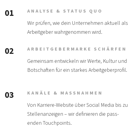
01
ANALYSE & STATUS QUO
Wir prüfen, wie dein Unter­nehmen aktuell als
Arbeit­geber wahr­genommen wird.
02
ARBEITGEBERMARKE SCHÄRFEN
Gemeinsam ent­wickeln wir Werte, Kultur und
Bot­schaf­ten für ein star­kes Arbeit­geberprofil.
03
KANÄLE & MASSNAHMEN
Von Karriere-Website über Social Media bis zu
Stellen­anzeigen – wir defi­nie­ren die pass­
enden Touchpoints.