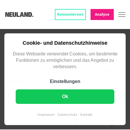
Kennenlernen
Analyse
TALENTE ÜBERZEUGEN UND BINDEN.
Cookie- und Datenschutzhinweise
MITARBEITER­GEWINNUNG
Diese Webseite verwendet Cookies, um bestimmte
Funktionen zu ermöglichen und das Angebot zu
verbessern.
Mitarbeiter­gewinnung im Wett­
bewerb um Fachkräfte
Einstellungen
Ok
Im Wettbewerb um Talente sichtbar bleiben
Impressum
Datenschutz
Kontakt
Der Arbeits­markt ist hart um­kämpft: Wer die richt­igen