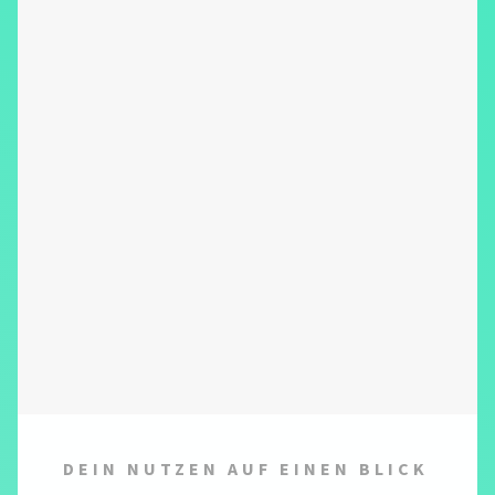
Authentisch
Kommuni­kation spie­gelt deine
Unter­nehmenskultur.
Integriert
Marke, Kanäle und Pro­zesse grei­fen
ineinander.
Messbar
Erfolge im Re­cruiting werden trans­
parent nachvollziehbar.
DEIN NUTZEN AUF EINEN BLICK