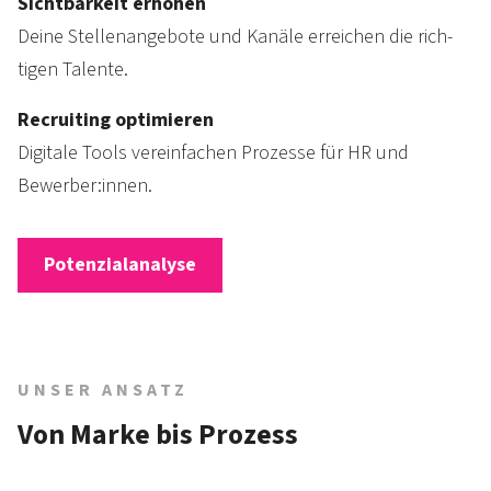
Sichtbarkeit erhöhen
Deine Stellen­angebote und Ka­näle er­reichen die rich­
tigen Talente.
Recruiting optimieren
Digitale Tools verein­fachen Pro­zesse für HR und
Bewerber:innen.
Potenzialanalyse
UNSER ANSATZ
Von Marke bis Prozess