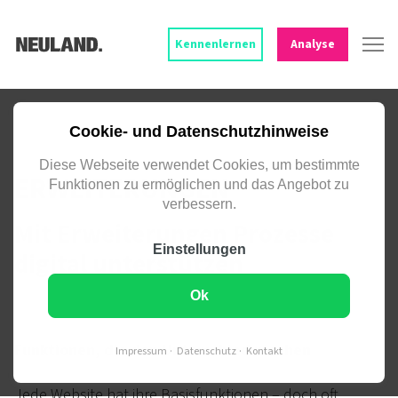
Kennenlernen
Analyse
INDIVIDUELLE MODULE – NAHTLOS
Cookie- und Datenschutzhinweise
INTEGRIERT IN DEINE WEBSITE.
Diese Webseite verwendet Cookies, um bestimmte
ERWEITERUNGEN
Funktionen zu ermöglichen und das Angebot zu
verbessern.
Mit Erweiterungen Prozesse
Einstellungen
digital unterstützen
Ok
Funktionen, die den Unterschied machen
Impressum
Datenschutz
Kontakt
Jede Website hat ihre Basis­funktionen – doch oft