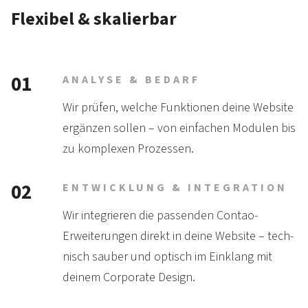
Flexibel & skalierbar
01
ANALYSE & BEDARF
Wir prüfen, welche Funk­tionen deine Web­site
ergän­zen sollen – von ein­fachen Mo­dulen bis
zu kom­plexen Prozessen.
02
ENTWICKLUNG & INTEGRATION
Wir integrieren die pass­enden Contao-
Erweiter­ungen direkt in deine Website – tech­
nisch sauber und opt­isch im Eink­lang mit
deinem Corporate Design.