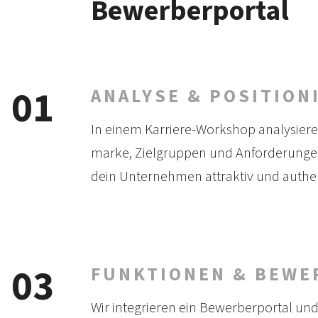
Bewerberportal
01
ANALYSE & POSITION
In einem Karriere-Workshop analy­siere
marke, Ziel­gruppen und Anforder­ungen.
dein Unter­nehmen attraktiv und authen
03
FUNKTIONEN & BEWE
Wir integrieren ein Bewerber­portal un