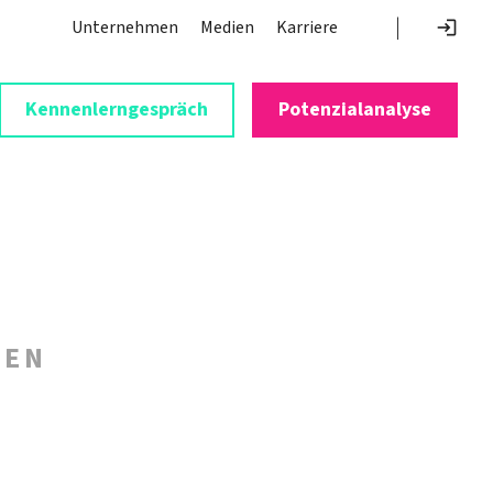
|
Navigation überspringen
Unternehmen
Medien
Karriere
Kennenlerngespräch
Potenzialanalyse
N R