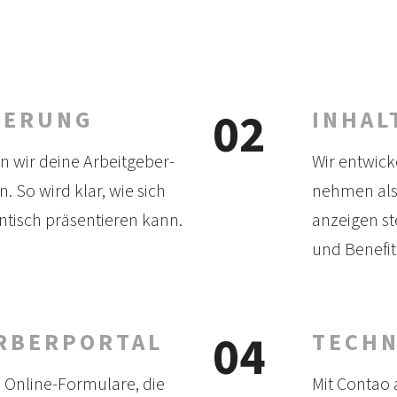
02
IERUNG
INHAL
n wir deine Arbeit­geber­
Wir ent­wick
 So wird klar, wie sich
nehmen als 
­tisch präsen­tieren kann.
anzeigen s
und Benefit
04
RBERPORTAL
TECHN
d Online-Formulare, die
Mit Contao 