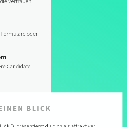
 die Vertrauen
 Formulare oder
ern
re Candidate
EINEN BLICK
AND. präsen­tierst du dich als attrak­tiver