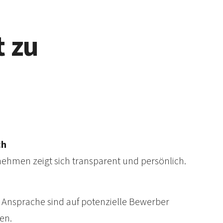
t zu
ch
nehmen zeigt sich trans­parent und persönlich.
 Ansprache sind auf poten­zielle Bewerber
en.