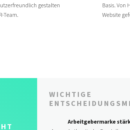
tzer­freundlich gestalten
Basis. Von H
HR-Team.
Web­site gef
WICHTIGE
ENTSCHEIDUNGS­M
Arbeitgebermarke stär
CHT