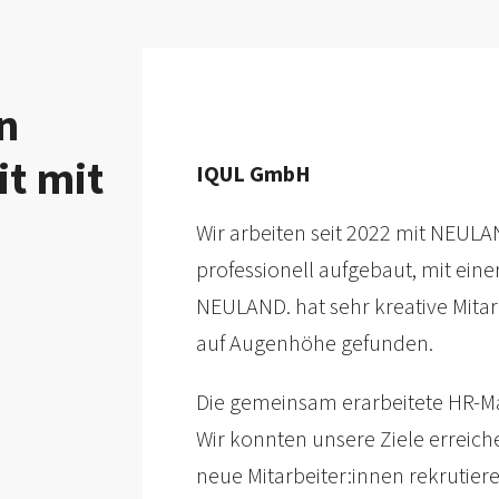
n
t mit
IQUL GmbH
ite.
Wir arbeiten seit 2022 mit NEULA
as
professionell aufgebaut, mit eine
NEULAND. hat sehr kreative Mita
auf Augenhöhe gefunden.
für
per
Die gemeinsam erarbeitete HR-Ma
Wir konnten unsere Ziele erreic
neue Mitarbeiter:innen rekrutier