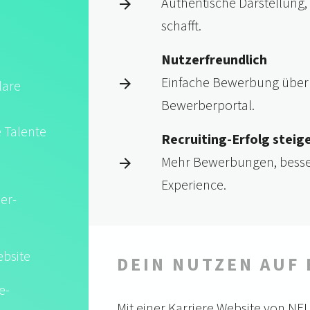
Authentische Darstellung,
schafft.
Nutzerfreundlich
Einfache Bewerbung über
lare
Bewerberportal.
 Talente
Recruiting-Erfolg steig
Mehr Bewerbungen, besse
Experience.
er­
ebsite
DEIN NUTZEN AUF 
e-
Mit einer Karriere Website von NEUL