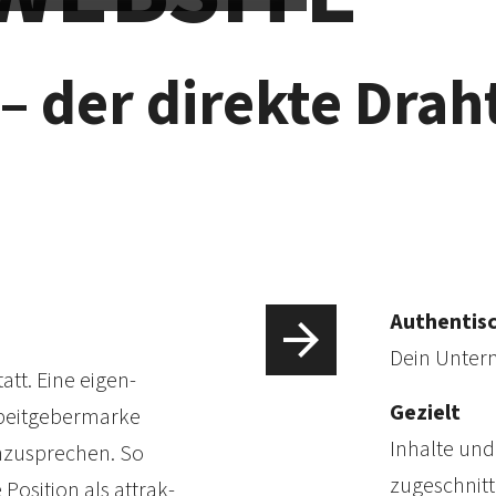
– der direkte Drah
Authentis
Dein Unter­
att. Eine eigen­
Gezielt
beit­geber­marke
Inhalte und
nzu­sprechen. So
zugeschnitt
Position als attrak­