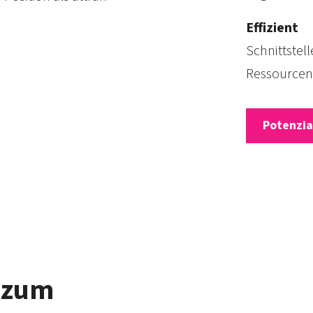
Effizient
Schnitt­ste
Ressourcen
Potenzia
s zum