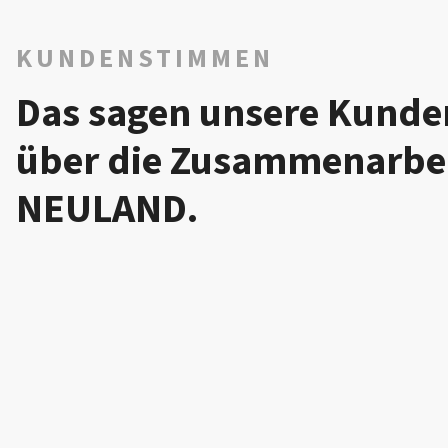
KUNDENSTIMMEN
Das sagen unsere Kunde
über die Zusammen­arbei
oducts GmbH
NEULAND.
AND. einen neuen, kompetenten Partner an unserer Se
ese unglaublich toll umgesetzte Marketing-Kampagne. D
noch hoffentlich ganz viele weitere Projekte.
llen hat uns die kompetente Umsetzung unserer "Idee 
die schnelle Rückmeldung von jedem einzelnen, die su
serer Ideen zusammen mit euren, das tolle Gefühl für
infach ALLES!