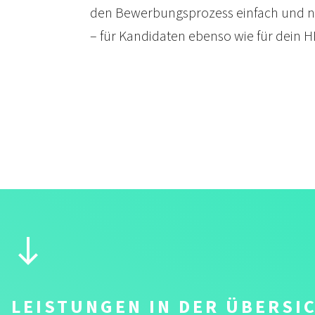
den Bewerbungs­prozess einfach und nu
– für Kandi­daten ebenso wie für dein 
LEISTUNGEN IN DER ÜBERSI