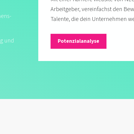
Arbeit­geber, verein­fachst den B
mens­
Talente, die dein Unter­nehmen we
ng und
Potenzialanalyse