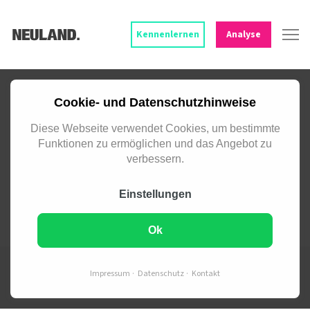
Kennenlernen
Analyse
INFORMATIV. HILFREICH.
Cookie- und Datenschutzhinweise
WISSENSWERT.
Diese Webseite verwendet Cookies, um bestimmte
FAQ
Funktionen zu ermöglichen und das Angebot zu
verbessern.
Häufig gestellte Fragen auf den
Einstellungen
Punkt beantwortet.
Ok
Impressum
Datenschutz
Kontakt